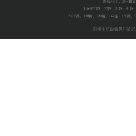
医院地址：温州市龙
1.乘坐21路、22路、31路、61
2.100路、118路、130路、142路、150
温州中研白癜风门诊部