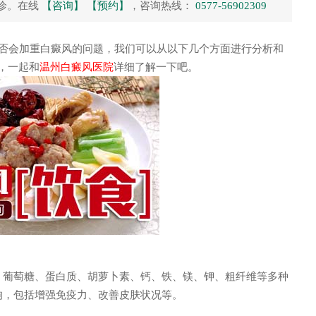
诊。在线
【咨询】
【预约】
，咨询热线：
0577-56902309
否会加重白癜风的问题，我们可以从以下几个方面进行分析和
，一起和
温州白癜风医院
详细了解一下吧。
性白癜风治疗
儿童青少年白癜风
星 主治医师
王文洁 主治医师
葡萄糖、蛋白质、胡萝卜素、钙、铁、镁、钾、粗纤维等多种
响，包括增强免疫力、改善皮肤状况等。