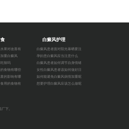
饮食
白癜风护理
么水果对改善有
白癜风患者面对阳光暴晒要注
会加重白癜风
孕妇患白癜风应当注意什么
以吃辣吗
白癜风患者如何调节自身情绪
长的食物有哪些
女性白癜风患者该如何做好日
儿童的影响有哪
如何能避免白癜风病情加重呢
者食用的食物有
想要护理白癜风应该怎么做呢
造船厂下。