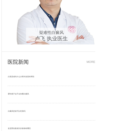
疑难性白癜风
男
卢飞 执业医生
周红
医院新闻
MORE
白斑患者吃什么水果对改善有帮助
爱吃桃子会不会加重白癜风
白癜风患者可以吃辣吗
促进黑色素成长的食物有哪些