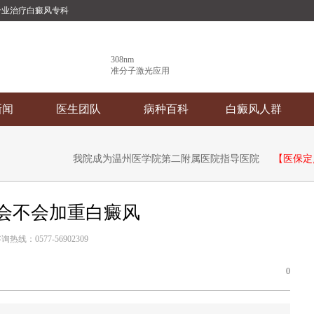
专业治疗白癜风专科
308nm
准分子激光应用
新闻
医生团队
病种百科
白癜风人群
我院成为温州医学院第二附属医院指导医院
【医保定
会不会加重白癜风
询热线：0577-56902309
0