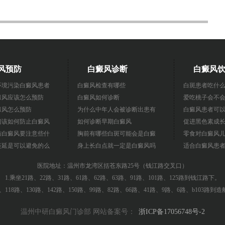
风预防
白癜风诊断
白癜风
环境污染白癜风患者
白癜风检查有哪些
白斑患者吃什
癜风应该怎么预防
白癜风如何诊断
爱吃桃子会不
癜风怎么预防
为什么中年人会被诊断出患有
白癜风患者可
们该如何防止白癜风
如何诊断早期白癜风
促进黑色素成
防白癜风要注意些什
胸前有哪些白斑可能会是白癜
零食对白癜风
蔓延是可以避免的么
身上长白点就一定是白癜风吗
适合白癜风患
医院地址：温州市龙湾区括苍东路25号（钱江路交叉口）
1.乘坐21路、22路、31路、61路、62路、63路、91路、101路、125路到钱江路下。
0路、118路、130路、142路、150路、99路、82路、66路、41路、9路、6路、b103路到
温州中研白癜风门诊部 网站备案号：
浙ICP备17056748号-2