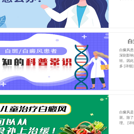
白
白癜风患
深刻影响
转。因此
多
[详细]
白癜风是
斑。除了
理。
[详