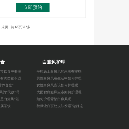
立即预约
末页
共
65
页
322
条
饮食
白癜风护理
日常饮食中要注
平时患上白癜风的患者有哪些
所有肉类都不适
男性白癜风在生活中如何护理
营养盲盒”
女性白癜风应该如何护理呢
风的“天敌”吗
大面积白癜风应该如何护理呢
是白癜风“催
如何护理背部白癜风呢
专属茶饮
秋燥让白斑处皮肤发紧?做好这