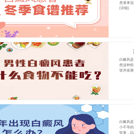
患者来说
[详细]
白癜风是
然这种疾
状并改
白癜风是
小不等的
饮食，以