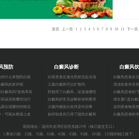
首页
上一页
1
2
3
4
5
6
7
8
9
10
11
下一页
风预防
白癜风诊断
白癜风
做些什么来预防白斑
白斑患者在激光照射后起水泡
白癜风患者在
白癜风的发作呢
儿童白癫风可以扩散吗
清淡饮食并非
得白癜风吗?发病率高
怀疑得了白癜风，应该做哪些
白癜风患者的“
癜风该采取哪些治疗
白癜风的常见诊断标准和要求
维生素C是白癜
风易出现哪些特殊症
大腿内侧发白发痒是咋回事
这四类食物竟然
钟：可能从根源上改
如何知道自己得了隐性白癜风
白癜风患者的
医院地址：温州市龙湾区括苍东路25号（钱江路交叉口）
1.乘坐21路、22路、31路、61路、62路、63路、91路、101路、125路到钱江路下。