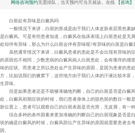
网络咨询预约
无需排队，当天预约可当天就诊。在线
【咨询】
白斑处有异味是白癜风吗
一般情况下来讲，白斑的形成是由于我们人体皮肤表层黑色素缺
疑难性白癜风
男性白癜风治疗
是白癜风。可是有些患者知道，白癜风在临床表现上白斑患处是无
卢飞 执业医生
周红星 主治医师
处却伴有异味，那么为什么白斑会伴有异味呢?有异味的白斑是白癜
虽然通常情况下来讲，白癜风患者的患处是不会出现有异味的症
的原因也不相同，少数患病的白癜风病人白斑患处，会有瘙痒的感
味的症状。而患者之所以患处会产生异味的原因，是因为患者的患
方，比如说我们的腋窝下，这些地方由于我们人体的汗液比较丰富
生异味。
但是如果患者还是不能够准确地判断，自己的白斑是否是白癜风
处，白癜风初期症状的时候，我们患者身体上的脱色斑的数目一般
肤位置上，患者可以观察自己的白斑表面是否光滑，无皮屑，有一
综合多种的条件因素来更加准确的判断自己的白斑现象是否是白
状的确是白癜风的时候，白癜风部位产生异味的原因就需要患者去
因。