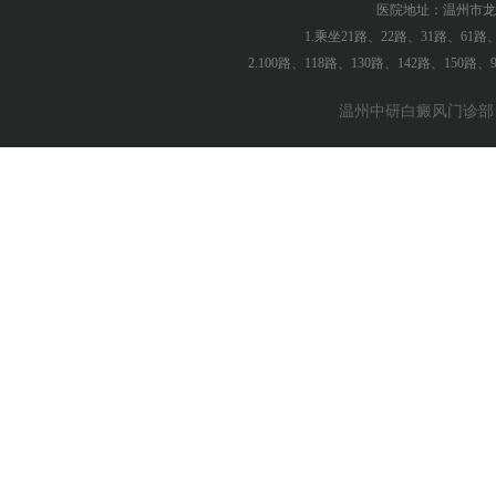
医院地址：温州市龙
1.乘坐21路、22路、31路、61
2.100路、118路、130路、142路、150
温州中研白癜风门诊部